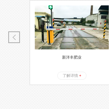
新洋丰肥业
了解详情
+