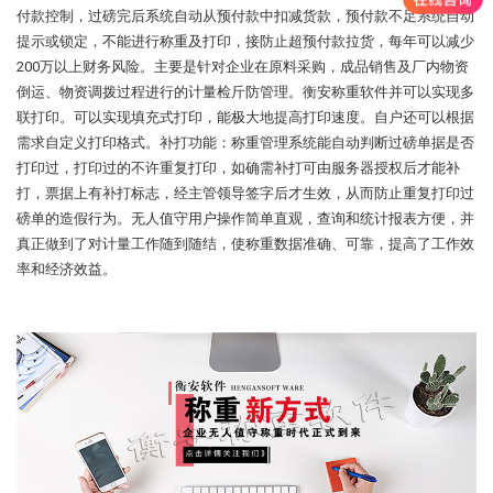
付款控制，过磅完后系统自动从预付款中扣减货款，预付款不足系统自动
提示或锁定，不能进行称重及打印，接防止超预付款拉货，每年可以减少
200万以上财务风险。主要是针对企业在原料采购，成品销售及厂内物资
倒运、物资调拨过程进行的计量检斤防管理。衡安称重软件并可以实现多
联打印。可以实现填充式打印，能极大地提高打印速度。自户还可以根据
需求自定义打印格式。补打功能：称重管理系统能自动判断过磅单据是否
打印过，打印过的不许重复打印，如确需补打可由服务器授权后才能补
打，票据上有补打标志，经主管领导签字后才生效，从而防止重复打印过
磅单的造假行为。无人值守用户操作简单直观，查询和统计报表方便，并
真正做到了对计量工作随到随结，使称重数据准确、可靠，提高了工作效
率和经济效益。