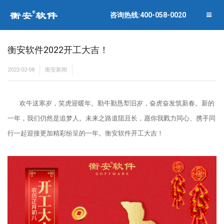
联系衡安
企业相册
咨询热线:400-058-0020
关闭菜单
合作伙伴
衡安软件2022开工大吉！
2022-02-08
衡安新闻
欢牛送寒岁，笑虎迎暖年。勤牛勤恳犁旧岁，奋虎奋发筑新春。新的
一年，我们仍然是追梦人。未来之路道阻且长，愿你我戮力同心、携手同
行一起迎接更加精彩纷呈的一年。衡安软件开工大吉！