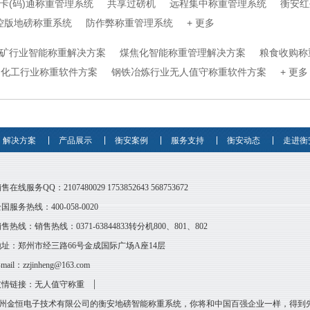
卡(码)通称重管理系统
共享过磅机
远程集中称重管理系统
衡安红
控版地磅称重系统
防作弊称重管理系统
+ 更多
矿行业智能称重解决方案
煤焦化智能称重管理解决方案
粮食收购称
化工行业称重软件方案
钢铁冶炼行业无人值守称重软件方案
+ 更多
解决方案
产品展示
衡安案例
服务支持
衡安动态
走进衡
销售在线服务QQ：
2107480029
1753852643
568753672
国服务热线：400-058-0020
售热线：销售热线：0371-63844833转分机800、801、802
地址：郑州市经三路66号金成国际广场A座14层
-mail：
zzjinheng@163.com
友情链接：
无人值守称重
州金恒电子技术有限公司的衡安地磅智能称重系统，你将和中国百强企业一样，得到