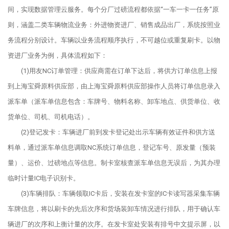
间，实现数据管理云服务。每个分厂过磅流程都依据“一车一卡一任务”原
则，涵盖二类车辆物流业务：外进物资进厂、销售成品出厂，系统按照业
务流程分别设计。车辆以业务流程顺序执行，不可越位或重复刷卡。以物
资进厂业务为例，具体流程如下：
(1)用友NC订单管理：供应商需在订单下达后，将供方订单信息上报
到上海宝舜原料供应部，由上海宝舜原料供应部操作人员将订单信息录入
派车单（派车单信息包含：车牌号、物料名称、卸车地点、供货单位、收
货单位、司机、司机电话）。
(2)登记发卡：车辆进厂前到发卡登记处出示车辆有效证件和供方送
料单，通过派车单信息调取NC系统订单信息，登记车号、原发量（预装
量）、运价、过磅地点等信息。制卡室核查派车单信息无误后，为其办理
临时计量IC电子识别卡。
(3)车辆排队：车辆领取IC卡后，安装在发卡室的IC卡读写器采集车辆
车牌信息，将以刷卡的先后次序和货场装卸车情况进行排队，用于确认车
辆进厂的次序和上衡计量的次序。在发卡室处安装有排号中文提示屏，以