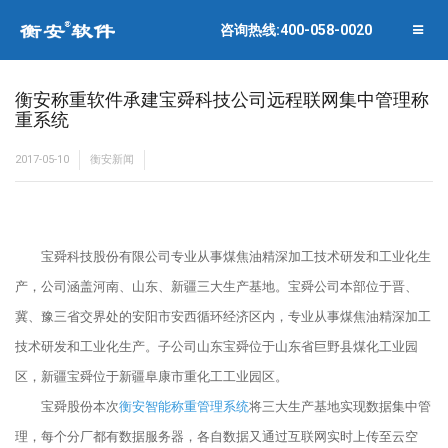
联系衡安
企业相册
咨询热线:400-058-0020
关闭菜单
合作伙伴
衡安称重软件承建宝舜科技公司远程联网集中管理称
重系统
2017-05-10
衡安新闻
宝舜科技股份有限公司专业从事煤焦油精深加工技术研发和工业化生
产，公司涵盖河南、山东、新疆三大生产基地。宝舜公司本部位于晋、
冀、豫三省交界处的安阳市安西循环经济区内，专业从事煤焦油精深加工
技术研发和工业化生产。子公司山东宝舜位于山东省巨野县煤化工业园
区，新疆宝舜位于新疆阜康市重化工工业园区。
宝舜股份本次
衡安智能称重管理系统
将三大生产基地实现数据集中管
理，每个分厂都有数据服务器，各自数据又通过互联网实时上传至云空