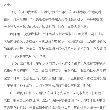
大小。
（8）车辆卸货管理：车辆到达卸货岗位，车辆到规定卸货地点后，
在卸车结束后由操作人员通过手持终端为其办理受卸确认，手持终端在IC
卡中计入本次卸货的地点、卸货时间、扣杂、卸货人等信息。
(9)车辆二次称重过磅：空车到磅房持计量卡刷卡称皮重，刷卡时若
未经卸货确认，系统提示司机没经卸货确认不能回皮称重。已经卸货确认
的车辆将进行二次称重，系统待车辆上磅停稳后自动抓拍图像、存入数据
库，上传收料单到NC订单系统。
（10）出门管理：车辆到达门岗，司机持IC卡刷卡，系统核实车辆的
称重信息是否正确，毛重、皮重是否完整，卸货确认、装车确认信息是否
完整，订单计划是否正确，核实后抬杆出门，不正确的提示错误信息机指
引车辆进行补全流程。出门的车辆系统自动登记车辆出厂时间。
(11)磅单打印和IC卡回收：车辆业务完成后，向制卡室交卡打印磅单
票据，换回自己有效证件。固定车辆将不需要交回IC卡，同时计量磅单也
不需要及时打印，当天车辆全部运输计量结束后，可由计量人员统一并打