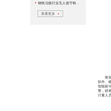
钢铁冶炼行业无人值守称重软件方案
查看更多
+
衡安无
软件、
智能刷
警，磅
计量人