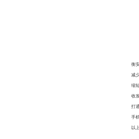
衡安无
减少人
缩短过
收发货
打通计
手机A
以上