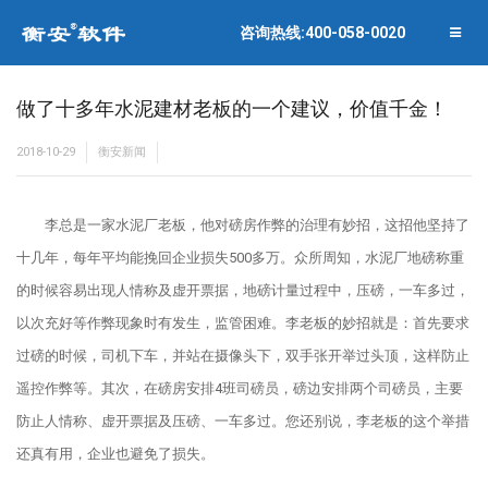
联系衡安
企业相册
咨询热线:400-058-0020
关闭菜单
合作伙伴
做了十多年水泥建材老板的一个建议，价值千金！
2018-10-29
衡安新闻
李总是一家水泥厂老板，他对磅房作弊的治理有妙招，这招他坚持了
十几年，每年平均能挽回企业损失500多万。众所周知，水泥厂地磅称重
的时候容易出现人情称及虚开票据，地磅计量过程中，压磅，一车多过，
以次充好等作弊现象时有发生，监管困难。李老板的妙招就是：首先要求
过磅的时候，司机下车，并站在摄像头下，双手张开举过头顶，这样防止
遥控作弊等。其次，在磅房安排4班司磅员，磅边安排两个司磅员，主要
防止人情称、虚开票据及压磅、一车多过。您还别说，李老板的这个举措
还真有用，企业也避免了损失。