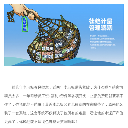
前几年李老板春风得意，近两年李老板眉头紧皱，为什么呢？磅房司
磅员太多，一年司磅员工资+福利+劳保等各项开支，止损的费用就要裹不
住了，你说他能不愁嘛！最近李老板又春风得意的在家喝茶了，原来他又
装了一套系统，这套系统不仅解决了他所有的难题，还让他的水泥厂产值
更高了，你说他能不眉飞色舞整天笑嘻嘻嘛！