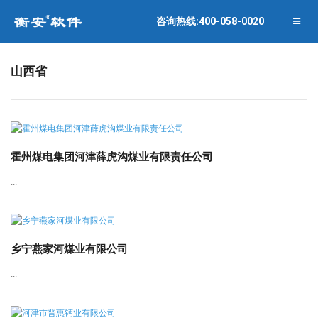
联系衡安
企业相册
咨询热线:400-058-0020
关闭菜单
合作伙伴
山西省
霍州煤电集团河津薛虎沟煤业有限责任公司
...
乡宁燕家河煤业有限公司
...