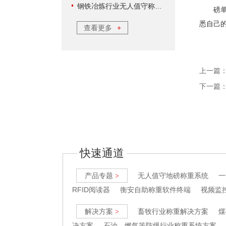
钢铁冶炼行业无人值守称重软件方案
磅单时
悉自己
查看更多
+
上一篇
下一篇
快速通道
产品专题
无人值守地磅称重系统
一
>
RFID阅读器
衡安自助称重软件终端
视频监
解决方案
畜牧行业称重解决方案
煤
>
决方案
石油、燃气等防爆行业称重系统方案