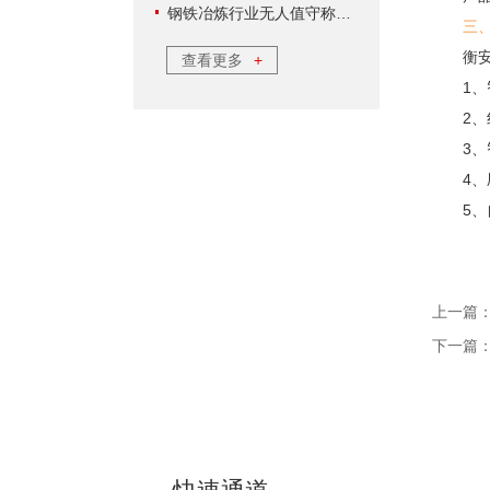
钢铁冶炼行业无人值守称重软件方案
三
衡安称
查看更多
+
1、智
2、红
3、智
4、刷
5、自
上一篇
下一篇