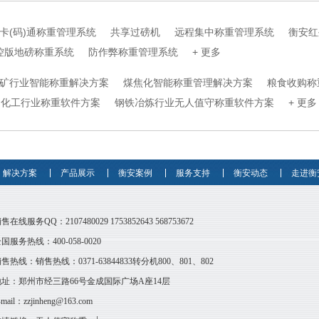
卡(码)通称重管理系统
共享过磅机
远程集中称重管理系统
衡安红
控版地磅称重系统
防作弊称重管理系统
+ 更多
矿行业智能称重解决方案
煤焦化智能称重管理解决方案
粮食收购称
化工行业称重软件方案
钢铁冶炼行业无人值守称重软件方案
+ 更多
解决方案
产品展示
衡安案例
服务支持
衡安动态
走进衡
销售在线服务QQ：
2107480029
1753852643
568753672
国服务热线：400-058-0020
售热线：销售热线：0371-63844833转分机800、801、802
地址：郑州市经三路66号金成国际广场A座14层
-mail：
zzjinheng@163.com