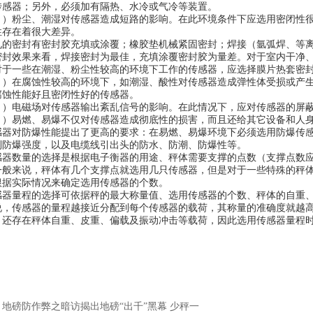
传感器；另外，必须加有隔热、水冷或气冷等装置。
粉尘、潮湿对传感器造成短路的影响。在此环境条件下应选用密闭性很
性存在着很大差异。
密封有密封胶充填或涂覆；橡胶垫机械紧固密封；焊接（氩弧焊、等离
效果来看，焊接密封为最佳，充填涂覆密封胶为量差。对于室内干净、
对于一些在潮湿、粉尘性较高的环境下工作的传感器，应选择膜片热套密
在腐蚀性较高的环境下，如潮湿、酸性对传感器造成弹性体受损或产生
腐蚀性能好且密闭性好的传感器。
电磁场对传感器输出紊乱信号的影响。在此情况下，应对传感器的屏蔽
易燃、易爆不仅对传感器造成彻底性的损害，而且还给其它设备和人身
感器对防爆性能提出了更高的要求：在易燃、易爆环境下必须选用防爆传
到防爆强度，以及电缆线引出头的防水、防潮、防爆性等。
数量的选择是根据电子衡器的用途、秤体需要支撑的点数（支撑点数应
一般来说，秤体有几个支撑点就选用几只传感器，但是对于一些特殊的秤
根据实际情况来确定选用传感器的个数。
量程的选择可依据秤的最大称量值、选用传感器的个数、秤体的自重、
说，传感器的量程越接近分配到每个传感器的载荷，其称量的准确度就越
，还存在秤体自重、皮重、偏载及振动冲击等载荷，因此选用传感器量程
地磅防作弊之暗访揭出地磅“出千”黑幕 少秤一