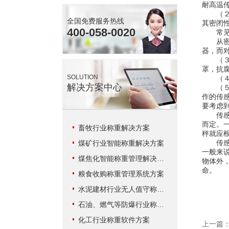
耐高温
（２）
全国免费服务热线
其密闭
400-058-0020
常见的
从密封
器，而
（３）
罩，抗
SOLUTION
（４）
解决方案中心
（５）
作的传
要考虑
传感器
而定。
畜牧行业称重解决方案
秤就应
传感器
煤矿行业智能称重解决方案
一般来
煤焦化智能称重管理解决方案
物体外
命。
粮食收购称重管理系统方案
水泥建材行业无人值守称重解决方案
石油、燃气等防爆行业称重系统方案
化工行业称重软件方案
上一篇：