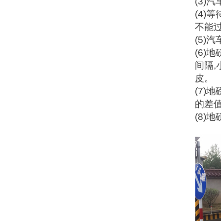
(3)
汽
(4)
等
不能
(5)
汽
(6)
地
间隔
,
皮。
(7)
地
的差
(8)
地