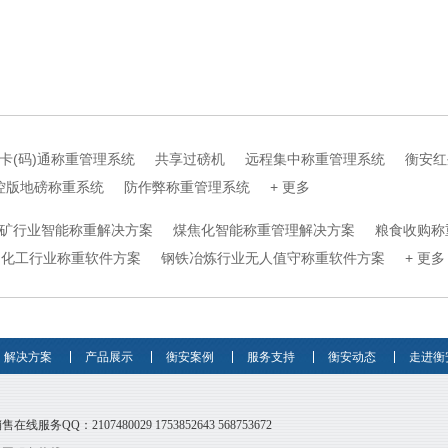
卡(码)通称重管理系统
共享过磅机
远程集中称重管理系统
衡安红
控版地磅称重系统
防作弊称重管理系统
+ 更多
矿行业智能称重解决方案
煤焦化智能称重管理解决方案
粮食收购称
化工行业称重软件方案
钢铁冶炼行业无人值守称重软件方案
+ 更多
解决方案
产品展示
衡安案例
服务支持
衡安动态
走进衡
销售在线服务QQ：
2107480029
1753852643
568753672