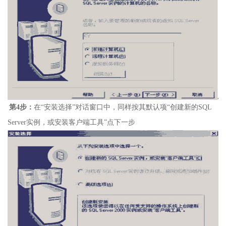
第
4
步：
在
“
安装选择
”
对话窗口中，同样按其默认项
“
创建新的
SQL
Server
实例，或安装客户端工具
”
点下一步