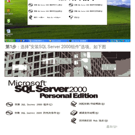
第
1
步
：选择
“
安装
SQL Server 2000
组件
”
选项。如下图