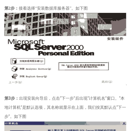
第
2
步：
接着选择
“
安装数据库服务器
”
。如下图
第
3
步：
出现安装向导后，点击
“
下一步
”
后出现
“
计算机名
”
窗口。
“
本
地计算机
”
是默认选项，其名称就显示在上面，我们按其默认点
“
下一
步
”
。如下图