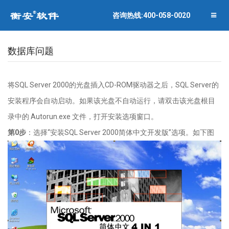
联系衡安
企业相册
咨询热线:400-058-0020
关闭菜单
合作伙伴
数据库问题
将
SQL Server 2000
的光盘插入
CD-ROM
驱动器之后，
SQL Server
的
安装程序会自动启动。如果该光盘不自动运行，请双击该光盘根目
录中的
Autorun.exe
文件，打开安装选项窗口。
第
0
步
：选择
“
安装
SQL Server 2000
简体中文开发版
”
选项。如下图