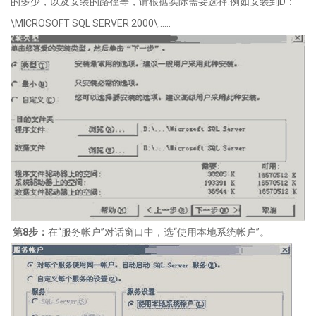
的多少，以及安装的路径等，请根据实际需要选择
.
例如安装到
D
：
\MICROSOFT SQL SERVER 2000\......
第
8
步：
在
“
服务帐户
”
对话窗口中，选
“使用本地系统帐户”。