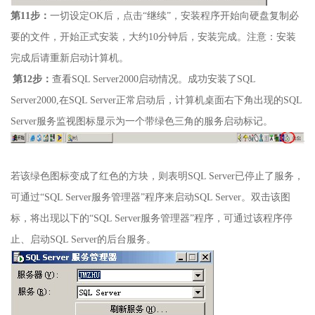
第
11
步：
一切设定
OK
后，点击
“
继续
”
，安装程序开始向硬盘复制必
要的文件，开始正式安装，大约
10
分钟后，安装完成。注意：安装
完成后请重新启动计算机。
第
12
步：
查看
SQL Server2000
启动情况。成功安装了
SQL
Server2000,
在
SQL Server
正常启动后，计算机桌面右下角出现的
SQL
Server
服务监视图标显示为一个带绿色三角的服务启动标记。
若该绿色图标变成了红色的方块，则表明
SQL Server
已停止了服务，
可通过“
SQL Server
服务管理器”程序来启动
SQL Server
。双击该图
标，将出现以下的“
SQL Server
服务管理器”程序，可通过该程序停
止、启动
SQL Server
的后台服务。